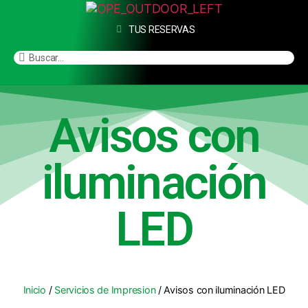
TUS RESERVAS
Avisos con
iluminación
LED
Inicio
/
Servicios de Impresion
/ Avisos con iluminación LED